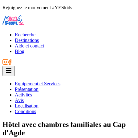
Rejoignez le mouvement #YESkids
Recherche
Destinations
Aide et contact
Blog
Equipement et Services
Présentation
Activités
Avis
Localisation
Conditions
Hôtel avec chambres familiales au Cap
d'Agde